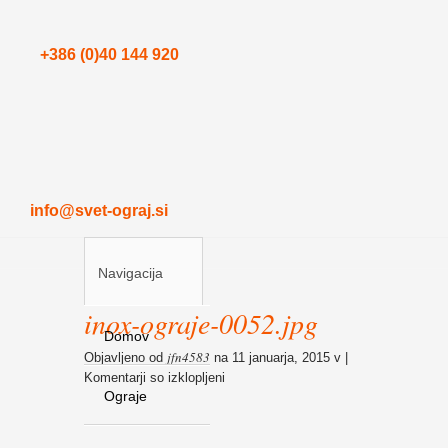
+386 (0)40 144 920
info@svet-ograj.si
Navigacija
inox-ograje-0052.jpg
Domov
jfn4583
Objavljeno od
na 11 januarja, 2015 v |
za
Komentarji so izklopljeni
Ograje
inox-
ograje-
0052.jpg