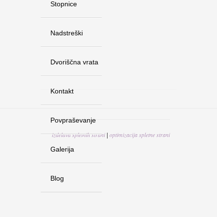
Stopnice
Nadstreški
Dvoriščna vrata
Kontakt
Povpraševanje
izdelava spletnih strani
optimizacija spletne strani
|
Galerija
Blog