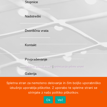
Stopnice
Nadstreški
Dvoriščna vrata
Kontakt
Povpraševanje
izdelava spletnih strani
optimizacija spletne strani
|
Galerija
Spletna stran za nemoteno delovanje in čim boljšo uporabniško
izkušnjo uporablja piškotke. Z uporabo te spletne strani se
Blog
strinjate z našo politiko piškotkov.
Ok
Več