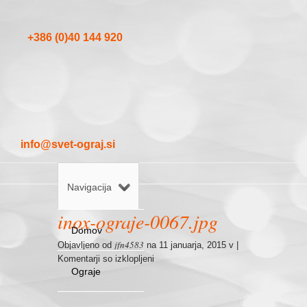
+386 (0)40 144 920
info@svet-ograj.si
Navigacija
inox-ograje-0067.jpg
Domov
jfn4583
Objavljeno od
na 11 januarja, 2015 v |
za
Komentarji so izklopljeni
Ograje
inox-
ograje-
0067.jpg