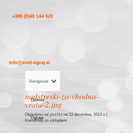
+386 (0)40 144 920
info@svet-ograj.si
Navigacija
nadstreski-za-vhodna-
Domov
vrata-2.jpg
jfn4583
Objavljeno od
na 13 decembra, 2013 v |
Ograje
za
Komentarji so izklopljeni
nadstreski-
za-