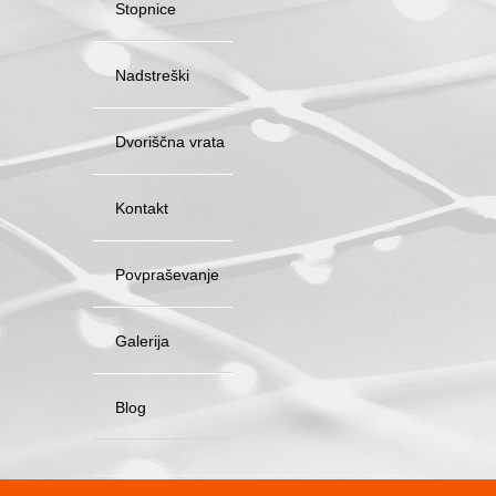
Stopnice
vhodna-
vrata-
2.jpg
Nadstreški
Dvoriščna vrata
Kontakt
Povpraševanje
Galerija
Blog