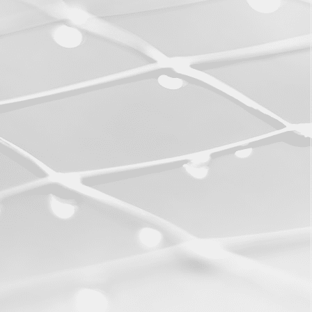
ograja5295c2deec51f.jpg