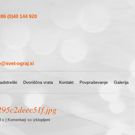
86 (0)40 144 920
o@svet-ograj.si
adstreški
Dvoriščna vrata
Kontakt
Povpraševanje
Galerija
295c2deec51f.jpg
za
 v |
Komentarji so izklopljeni
notranja-
inox-