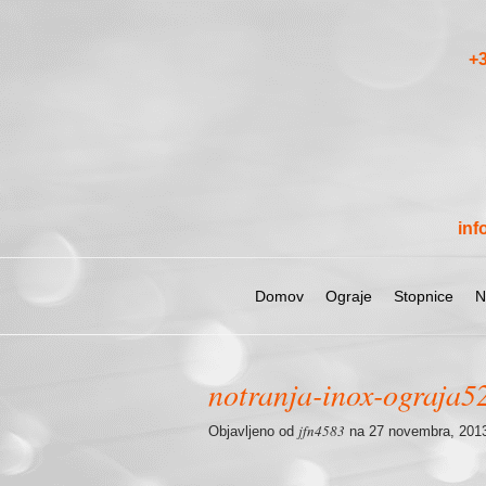
+3
inf
Domov
Ograje
Stopnice
N
notranja-inox-ograja5
jfn4583
Objavljeno od
na 27 novembra, 2013